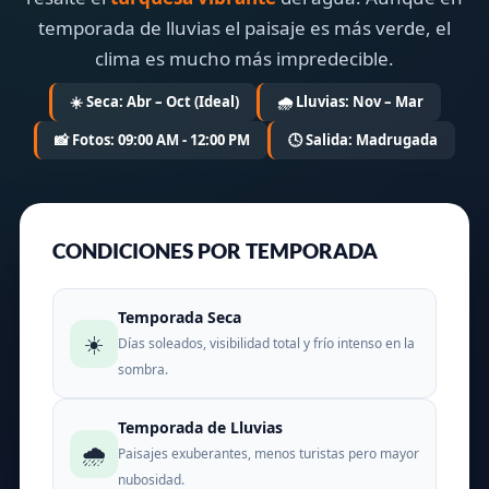
temporada de lluvias el paisaje es más verde, el
clima es mucho más impredecible.
☀️ Seca: Abr – Oct (Ideal)
🌧️ Lluvias: Nov – Mar
📸 Fotos: 09:00 AM - 12:00 PM
🕓 Salida: Madrugada
CONDICIONES POR TEMPORADA
Temporada Seca
☀️
Días soleados, visibilidad total y frío intenso en la
sombra.
Temporada de Lluvias
🌧️
Paisajes exuberantes, menos turistas pero mayor
nubosidad.