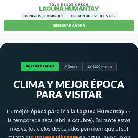
TOUR DESDE CUSCO
LAGUNA HUMANTAY
HORARIOS / EMBARQUE
PREGUNTAS FRECUENTES
RESERVAR AHORA
🌤️ TEMPORADAS
📍 Cusco
⛰️ 4,200 msnm
CLIMA Y MEJOR ÉPOCA
PARA VISITAR
La
mejor época para ir a la Laguna Humantay
es
la temporada seca (abril a octubre). Durante estos
meses, los cielos despejados permiten que el sol
resalte el
turquesa vibrante
del agua. Aunque en