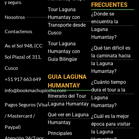
y seguro.
FRECUENTES
Tour Laguna
¿Dónde se
Nosotros
Humantay con
encuentra la
Transporte desde
Laguna
Contactenos
Cusco
Humantay?
Tour Laguna
Av. el Sol 948, (CC
¿Qué tan difícil es
Humantay con
la caminata hacia
Sol Plaza) of. 311,
Guía Bilingüe
la Laguna
Cusco
Humantay?
GUIA LAGUNA
+51 917 663 649
¿Cuánto tiempo
HUMANTAY
dura el tour a la
info@bookmachupicchu.com
Itinerario del Tour
Laguna
Laguna Humantay
Pagos Seguros (Visa
Humantay?
Qué ver en Laguna
/ Mastercard /
¿Cuál es la mejor
Humantay
época para visitar
Paypal)
la Laguna
Principales
Atención 24/7 por