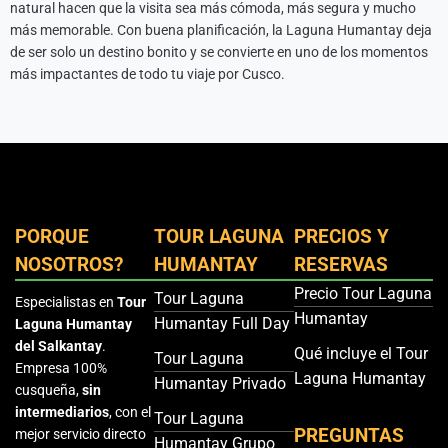
natural hacen que la visita sea más cómoda, más segura y mucho
más memorable. Con buena planificación, la Laguna Humantay deja
de ser solo un destino bonito y se convierte en uno de los momentos
más impactantes de todo tu viaje por Cusco.
PORQUE
TOUR LAGUNA
PRECIOS Y
NOSOTROS?
HUMANTAY
RESERVAS
Precio Tour Laguna
Tour Laguna
Especialistas en
Tour
Humantay
Humantay Full Day
Laguna Humantay
del Salkantay
.
Qué incluye el Tour
Tour Laguna
Empresa 100%
Laguna Humantay
Humantay Privado
cusqueña,
sin
intermediarios
, con el
Tour Laguna
PREGUNTAS
mejor servicio directo
Humantay Grupo