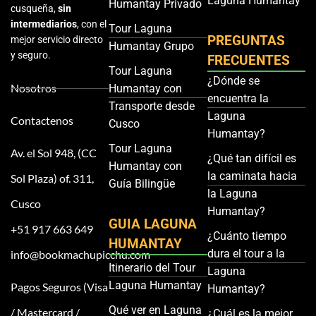
Laguna Humantay
Humantay Privado
cusqueña,
sin
intermediarios
, con el
Tour Laguna
PREGUNTAS
mejor servicio directo
Humantay Grupo
y seguro.
FRECUENTES
Tour Laguna
¿Dónde se
Nosotros
Humantay con
encuentra la
Transporte desde
Laguna
Contactenos
Cusco
Humantay?
Tour Laguna
Av. el Sol 948, (CC
¿Qué tan difícil es
Humantay con
la caminata hacia
Sol Plaza) of. 311,
Guía Bilingüe
la Laguna
Cusco
Humantay?
GUIA LAGUNA
+51 917 663 649
¿Cuánto tiempo
HUMANTAY
dura el tour a la
info@bookmachupicchu.com
Itinerario del Tour
Laguna
Laguna Humantay
Pagos Seguros (Visa
Humantay?
Qué ver en Laguna
/ Mastercard /
¿Cuál es la mejor