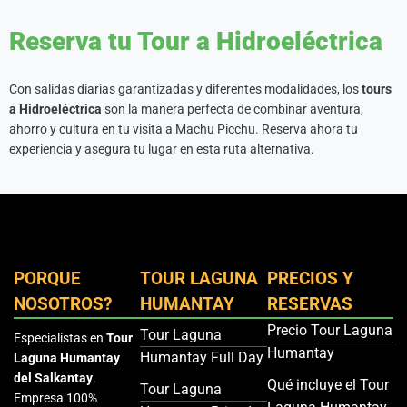
Reserva tu Tour a Hidroeléctrica
Con salidas diarias garantizadas y diferentes modalidades, los
tours
a Hidroeléctrica
son la manera perfecta de combinar aventura,
ahorro y cultura en tu visita a Machu Picchu. Reserva ahora tu
experiencia y asegura tu lugar en esta ruta alternativa.
PORQUE
TOUR LAGUNA
PRECIOS Y
NOSOTROS?
HUMANTAY
RESERVAS
Precio Tour Laguna
Tour Laguna
Especialistas en
Tour
Humantay
Humantay Full Day
Laguna Humantay
del Salkantay
.
Qué incluye el Tour
Tour Laguna
Empresa 100%