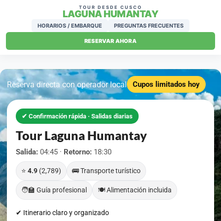
TOUR DESDE CUSCO
LAGUNA HUMANTAY
HORARIOS / EMBARQUE
PREGUNTAS FRECUENTES
RESERVAR AHORA
Reserva directa con operador local
Cupos limitados hoy
✔ Confirmación rápida · Salidas diarias
Tour Laguna Humantay
Salida:
04:45 ·
Retorno:
18:30
⭐
4.9
(2,789)
🚌 Transporte turístico
🧑‍🏫 Guía profesional
🍽️ Alimentación incluida
✔ Itinerario claro y organizado